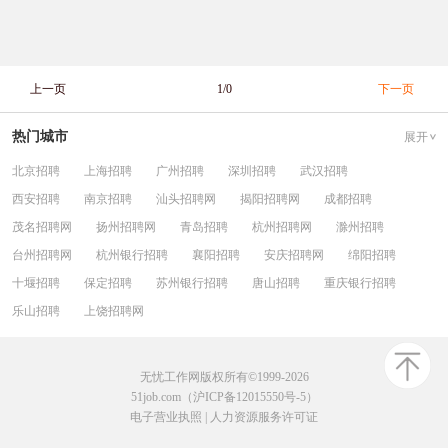
上一页
1/0
下一页
热门城市
展开
北京招聘
上海招聘
广州招聘
深圳招聘
武汉招聘
西安招聘
南京招聘
汕头招聘网
揭阳招聘网
成都招聘
茂名招聘网
扬州招聘网
青岛招聘
杭州招聘网
滁州招聘
台州招聘网
杭州银行招聘
襄阳招聘
安庆招聘网
绵阳招聘
十堰招聘
保定招聘
苏州银行招聘
唐山招聘
重庆银行招聘
乐山招聘
上饶招聘网
无忧工作网版权所有©1999-2026
51job.com（沪ICP备12015550号-5）
电子营业执照
|
人力资源服务许可证