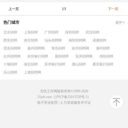
上一页
1/1
下一页
热门城市
展开
北京招聘
上海招聘
广州招聘
深圳招聘
武汉招聘
西安招聘
南京招聘
汕头招聘网
揭阳招聘网
成都招聘
茂名招聘网
扬州招聘网
青岛招聘
杭州招聘网
滁州招聘
台州招聘网
杭州银行招聘
襄阳招聘
安庆招聘网
绵阳招聘
十堰招聘
保定招聘
苏州银行招聘
唐山招聘
重庆银行招聘
乐山招聘
上饶招聘网
无忧工作网版权所有©1999-2026
51job.com（沪ICP备12015550号-5）
电子营业执照
|
人力资源服务许可证