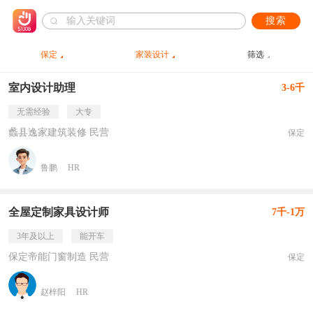
搜索
保定
家装设计
筛选
室内设计助理
3-6千
无需经验
大专
蠡县逸家建筑装修 民营
保定
鲁鹏
HR
全屋定制家具设计师
7千-1万
3年及以上
能开车
保定帝能门窗制造 民营
保定
赵梓阳
HR