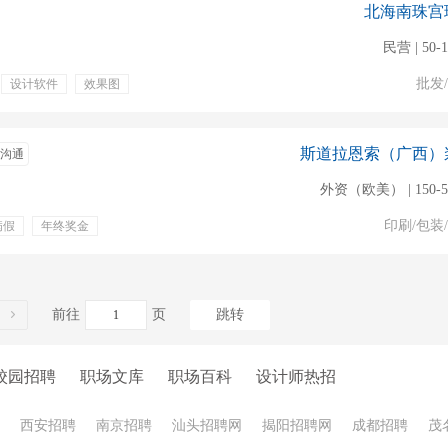
北海南珠宫
民营 | 50-
批发
设计软件
效果图
年终奖金
绩效奖金
下午茶
斯道拉恩索（广西）
沟通
外资（欧美） | 150-
印刷/包装
病假
年终奖金
前往
页
跳转
校园招聘
职场文库
职场百科
设计师热招
西安招聘
南京招聘
汕头招聘网
揭阳招聘网
成都招聘
茂