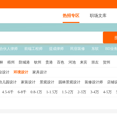
热招专区
职场文库
合伙人律师
前端工程师
提成律师
民宿装修
东软
BD业
林
梧州
防城港
钦州
贵港
百色
河池
来宾
崇左
贺州
业设计
环境设计
家具设计
幼儿园设计
家装设计
景观设计
园林景观设计
装修设计师
店铺
览设计
舞美设计
景观设计师
CAD设计
景观规划设计
橱窗设计
4.5-6千
6-8千
0.8-1万
1-1.5万
1.5-2万
2-3万
3-4万
4-5万