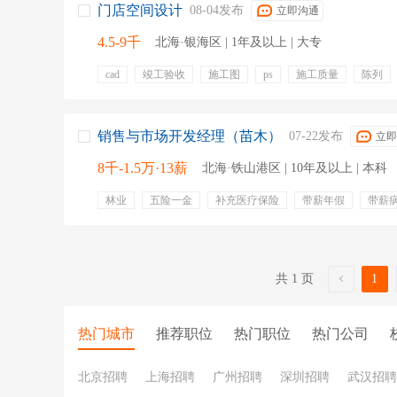
门店空间设计
08-04发布
立即沟通
4.5-9千
北海·银海区 | 1年及以上 | 大专
cad
竣工验收
施工图
ps
施工质量
陈列
设计交底
环境艺术
五险
带薪年假
员工旅游
项目奖金
专业培训
定期团建
出差补贴
零食
销售与市场开发经理（苗木）
07-22发布
立即
8千-1.5万·13薪
北海·铁山港区 | 10年及以上 | 本科
林业
五险一金
补充医疗保险
带薪年假
带薪
绩效奖金
专业培训
定期体检
包住
有餐补
共 1 页
1
热门城市
推荐职位
热门职位
热门公司
北京招聘
上海招聘
广州招聘
深圳招聘
武汉招聘