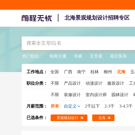
北海景观规划设计招聘专区
热门职位：
电商主播
韦睿
五芳斋
南京医美
工作地点：
全国
广西
南宁
桂林
柳州
北海
玉
职位分类：
不限
产品设计
动漫设计
服装设计
工
不限
装修设计
室内设计师
园林设计
展示设计
软装设计师
室内装潢设计
展
月薪范围：
所有
自定义
2千以下
2-3千
3-4.5千
陈列设计
照明设计师
已选条件：
景观规划设计
北海