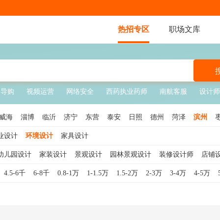
热招专区
职场文库
场导购
视频运营
网络安全
西药执业药师
南航客服
设计师
威海
淄博
临沂
济宁
东营
泰安
日照
德州
菏泽
滨州
业设计
环境设计
家具设计
幼儿园设计
家装设计
景观设计
园林景观设计
装修设计师
店铺
览设计
舞美设计
景观设计师
CAD设计
景观规划设计
橱窗设计
4.5-6千
6-8千
0.8-1万
1-1.5万
1.5-2万
2-3万
3-4万
4-5万