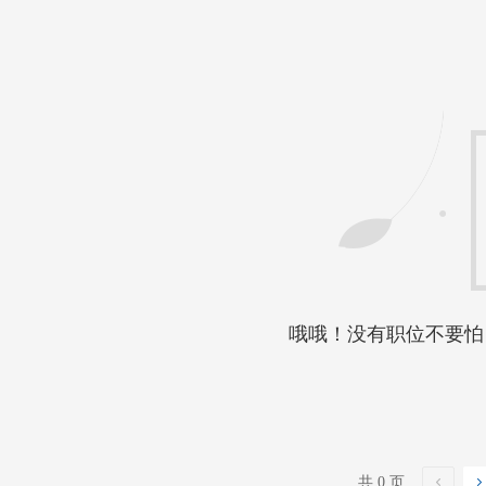
哦哦！没有职位不要怕
共 0 页