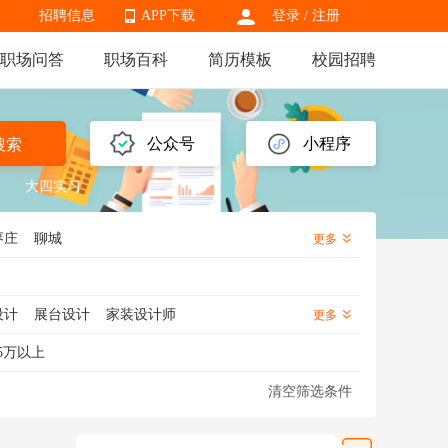
招聘信息
APP下载
登录
/
注册
职场问答
职场百科
简历模板
校园招聘
APP下载
公众号
小程序
搜索
大四实习
枣庄
聊城
更多
设计
展台设计
家装设计师
更多
会展设计
空间设计师
装饰设计师
5万以上
清空筛选条件