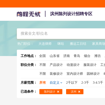
滨州陈列设计招聘专区
热门职位：
大连律师
咪咕
搬运工日结
家具商
工作地点：
全国
山东省
济南
青岛
烟台
潍坊
职位分类：
不限
产品设计
动漫设计
服装设计
工
不限
装修设计
室内设计师
园林设计
展示设计
软装设计师
室内装潢设计
展
月薪范围：
所有
自定义
2千以下
2-3千
3-4.5千
陈列设计
照明设计师
已选条件：
陈列设计
滨州