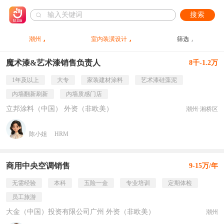
搜索
潮州
室内装潢设计
筛选
魔术漆&艺术漆销售负责人
8千-1.2万
1年及以上
大专
家装建材涂料
艺术漆硅藻泥
内墙翻新刷新
内墙质感门店
立邦涂料（中国） 外资（非欧美）
潮州·湘桥区
陈小姐
HRM
商用中央空调销售
9-15万/年
无需经验
本科
五险一金
专业培训
定期体检
员工旅游
大金（中国）投资有限公司广州 外资（非欧美）
潮州