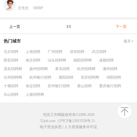
文先生
HRBP
上一页
1/1
下一页
热门城市
展开
北京招聘
上海招聘
广州招聘
深圳招聘
武汉招聘
西安招聘
南京招聘
汕头招聘网
揭阳招聘网
成都招聘
茂名招聘网
扬州招聘网
青岛招聘
杭州招聘网
滁州招聘
台州招聘网
杭州银行招聘
襄阳招聘
安庆招聘网
绵阳招聘
十堰招聘
保定招聘
苏州银行招聘
唐山招聘
重庆银行招聘
乐山招聘
上饶招聘网
无忧工作网版权所有©1999-2026
51job.com（沪ICP备12015550号-5）
电子营业执照
|
人力资源服务许可证