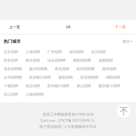
上一页
1/0
下一页
热门城市
展开
北京招聘
上海招聘
广州招聘
深圳招聘
武汉招聘
西安招聘
南京招聘
汕头招聘网
揭阳招聘网
成都招聘
茂名招聘网
扬州招聘网
青岛招聘
杭州招聘网
滁州招聘
台州招聘网
杭州银行招聘
襄阳招聘
安庆招聘网
绵阳招聘
十堰招聘
保定招聘
苏州银行招聘
唐山招聘
重庆银行招聘
乐山招聘
上饶招聘网
无忧工作网版权所有©1999-2026
51job.com（沪ICP备12015550号-5）
电子营业执照
|
人力资源服务许可证