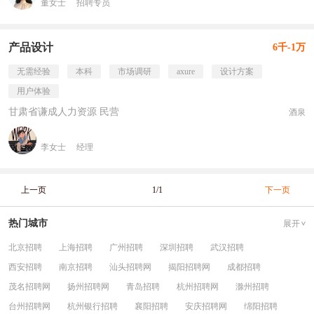
董女士
招聘专员
产品设计
6千-1万
无需经验
本科
市场调研
axure
设计方案
用户体验
甘肃省谦成人力资源 民营
酒泉
李女士
经理
上一页
1/1
下一页
热门城市
展开
北京招聘
上海招聘
广州招聘
深圳招聘
武汉招聘
西安招聘
南京招聘
汕头招聘网
揭阳招聘网
成都招聘
茂名招聘网
扬州招聘网
青岛招聘
杭州招聘网
滁州招聘
台州招聘网
杭州银行招聘
襄阳招聘
安庆招聘网
绵阳招聘