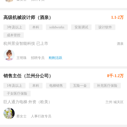
高级机械设计师（酒泉）
1.1-2万
3年及以上
本科
solidworks
安装调试
设计软件
成本管控
杭州景业智能科技 已上市
酒泉
王明珠
招聘专员
刚刚活跃
销售主任（兰州分公司）
8千-1.2万
1年及以上
本科
电梯销售
五险一金
补充医疗保险
子女医疗保险
巨人通力电梯 外资（欧美）
兰州·城关区
蔡女士
人事行政专员