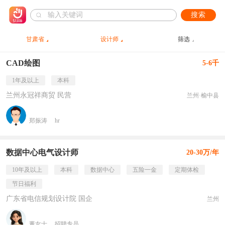
搜索
甘肃省
设计师
筛选
CAD绘图
5-6千
1年及以上
本科
兰州永冠祥商贸 民营
兰州·榆中县
郑振涛
hr
数据中心电气设计师
20-30万/年
10年及以上
本科
数据中心
五险一金
定期体检
节日福利
广东省电信规划设计院 国企
兰州
董女士
招聘专员