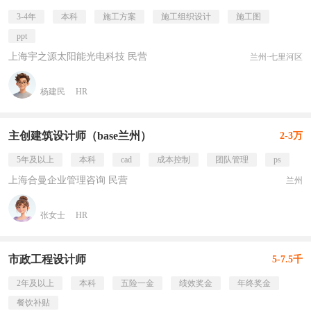
3-4年
本科
施工方案
施工组织设计
施工图
ppt
上海宇之源太阳能光电科技 民营
兰州·七里河区
杨建民
HR
主创建筑设计师（base兰州）
2-3万
5年及以上
本科
cad
成本控制
团队管理
ps
上海合曼企业管理咨询 民营
兰州
张女士
HR
市政工程设计师
5-7.5千
2年及以上
本科
五险一金
绩效奖金
年终奖金
餐饮补贴