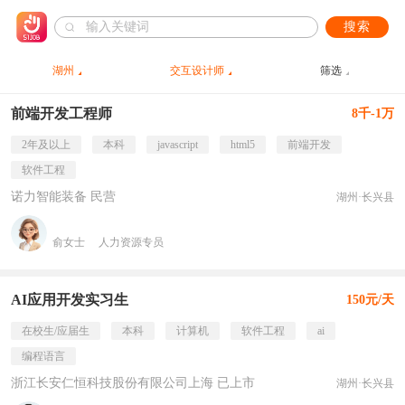
搜索
湖州
交互设计师
筛选
前端开发工程师
8千-1万
2年及以上
本科
javascript
html5
前端开发
软件工程
诺力智能装备 民营
湖州·长兴县
俞女士
人力资源专员
AI应用开发实习生
150元/天
在校生/应届生
本科
计算机
软件工程
ai
编程语言
浙江长安仁恒科技股份有限公司上海 已上市
湖州·长兴县