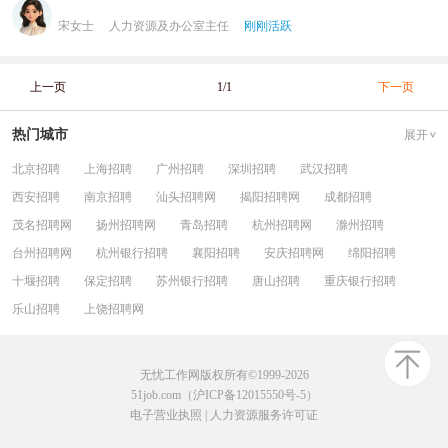
宋女士
人力资源及办公室主任
刚刚活跃
上一页
1/1
下一页
热门城市
展开
北京招聘
上海招聘
广州招聘
深圳招聘
武汉招聘
西安招聘
南京招聘
汕头招聘网
揭阳招聘网
成都招聘
茂名招聘网
扬州招聘网
青岛招聘
杭州招聘网
滁州招聘
台州招聘网
杭州银行招聘
襄阳招聘
安庆招聘网
绵阳招聘
十堰招聘
保定招聘
苏州银行招聘
唐山招聘
重庆银行招聘
乐山招聘
上饶招聘网
无忧工作网版权所有©1999-2026
51job.com（沪ICP备12015550号-5）
电子营业执照
|
人力资源服务许可证