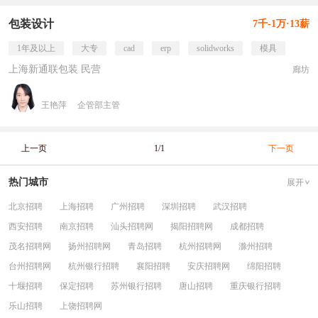
包装设计
7千-1万·13薪
1年及以上
大专
cad
erp
solidworks
模具
上海新通联包装 民营
廊坊
王艳萍
企管部主管
上一页
1/1
下一页
热门城市
展开
北京招聘
上海招聘
广州招聘
深圳招聘
武汉招聘
西安招聘
南京招聘
汕头招聘网
揭阳招聘网
成都招聘
茂名招聘网
扬州招聘网
青岛招聘
杭州招聘网
滁州招聘
台州招聘网
杭州银行招聘
襄阳招聘
安庆招聘网
绵阳招聘
十堰招聘
保定招聘
苏州银行招聘
唐山招聘
重庆银行招聘
乐山招聘
上饶招聘网