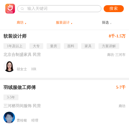
搜索
廊坊
服装设计
筛选
软装设计师
8千-1.5万
1年及以上
大专
量房
面料
家具
方案讲解
北京合制盛家具 民营
廊坊·三河市
胡女士
HR
羽绒服做工师傅
5-7千
3-5年
三河栖羽间服饰 民营
廊坊
曹桂银
经理