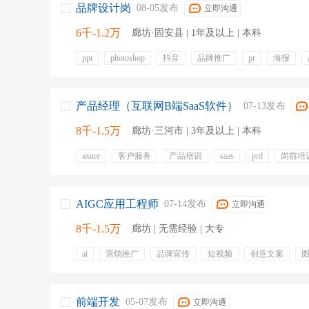
品牌设计岗
08-05发布
立即沟通
6千-1.2万
廊坊·固安县 | 1年及以上 | 本科
ppt
photoshop
抖音
品牌推广
pr
海报
ae
短视频
五险
带薪年假
年终奖金
绩效
包住
免费工作餐
出差补贴
产品经理（互联网B端SaaS软件）
07-13发布
8千-1.5万
廊坊·三河市 | 3年及以上 | 本科
axure
客户服务
产品培训
saas
prd
岗前培
互联网产品
产品原型
五险一金
绩效奖金
AIGC应用工程师
07-14发布
立即沟通
8千-1.5万
廊坊 | 无需经验 | 大专
ai
营销推广
品牌宣传
短视频
创意文案
创意落地
营销素材
五险一金
前端开发
05-07发布
立即沟通