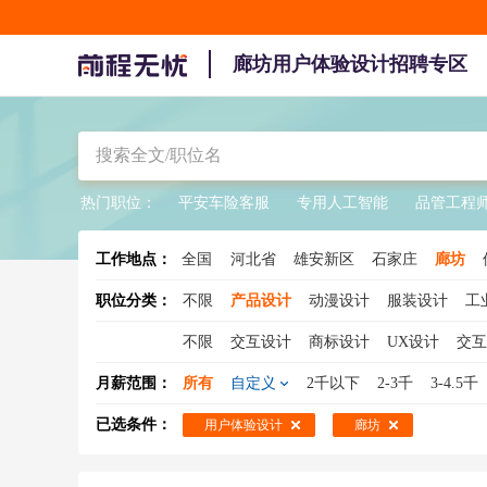
廊坊用户体验设计招聘专区
热门职位：
平安车险客服
专用人工智能
品管工程
工作地点：
全国
河北省
雄安新区
石家庄
廊坊
职位分类：
不限
产品设计
动漫设计
服装设计
工
不限
交互设计
商标设计
UX设计
交互
月薪范围：
所有
自定义
2千以下
2-3千
3-4.5千
已选条件：
用户体验设计
廊坊