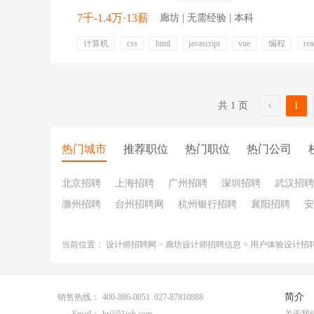
7千-1.4万·13薪
廊坊 | 无需经验 | 本科
计算机
css
html
javascript
vue
编程
rea
五险一金
补充医疗保险
补充公积金
五险一金
补充公积金
共 1 页
1
热门城市
推荐职位
热门职位
热门公司
北京招聘
上海招聘
广州招聘
深圳招聘
武汉招聘
滁州招聘
台州招聘网
杭州银行招聘
襄阳招聘
安
当前位置：
设计师招聘网
>
廊坊设计师招聘信息
>
用户体验设计招
简介
销售热线：
400-886-0051 027-87810888