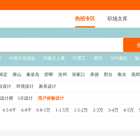
热招专区
职场文库
师
中国大地保险
内蒙古人事
打磨工
易宝
APP测试
钣
保定
唐山
秦皇岛
邯郸
沧州
张家口
承德
邢台
衡水
燕郊
业设计
环境设计
家具设计
设计师
UE设计
用户体验设计
4.5-6千
6-8千
0.8-1万
1-1.5万
1.5-2万
2-3万
3-4万
4-5万