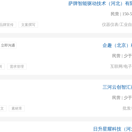
民营 | 150-
仪器仪表/工业
品牌宣传
文案撰写
奖金
专业培训
包吃
企趣（北京）
立即沟通
民营 | 少于
互联网/电
训
需求管理
三河云创智汇
民营 | 少于
批发
图文
素材库
日升星耀科技（河