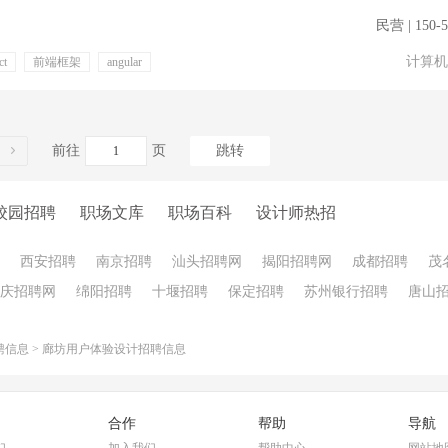
民营 | 150-
计算机
ct
前端框架
angular
补充医疗保险
前往
页
跳转
校园招聘
职场文库
职场百科
设计师热招
西安招聘
南京招聘
汕头招聘网
揭阳招聘网
成都招聘
茂
庆招聘网
绵阳招聘
十堰招聘
保定招聘
苏州银行招聘
唐山
聘信息
>
廊坊用户体验设计招聘信息
合作
帮助
导航