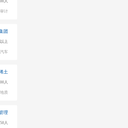
500人
/审计
集团
0人以上
汽车
稀土
500人
/地质
管理
50人