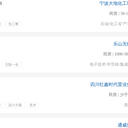
宁波大地化工
通
民营 | 50-
石油/化工/矿产
假
包三餐
乐山无
民营 | 1000-5
电子技术/半导体/集
五险一金
四川红鑫时代置业
民营 | 少于
房
学
设计方案
美术
双休
社保
通威