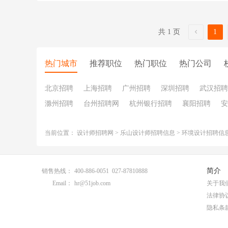
共 1 页
1
热门城市
推荐职位
热门职位
热门公司
北京招聘
上海招聘
广州招聘
深圳招聘
武汉招聘
滁州招聘
台州招聘网
杭州银行招聘
襄阳招聘
安
当前位置：
设计师招聘网
>
乐山设计师招聘信息
>
环境设计招聘信
简介
销售热线：
400-886-0051 027-87810888
Email：
hr@51job.com
关于我
法律协
隐私条