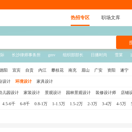
热招专区
职场文库
国际
长沙律师事务所
gmv
组织部部长
日播时尚
雪莱
德阳
宜宾
自贡
内江
攀枝花
南充
眉山
广安
资阳
遂宁
业设计
环境设计
家具设计
幼儿园设计
家装设计
景观设计
园林景观设计
装修设计师
店铺
览设计
舞美设计
景观设计师
CAD设计
景观规划设计
橱窗设计
4.5-6千
6-8千
0.8-1万
1-1.5万
1.5-2万
2-3万
3-4万
4-5万