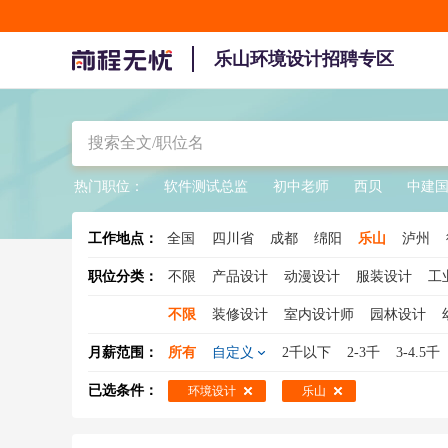
乐山环境设计招聘专区
热门职位：
软件测试总监
初中老师
西贝
中建
工作地点：
全国
四川省
成都
绵阳
乐山
泸州
阿坝
凉山
职位分类：
不限
产品设计
动漫设计
服装设计
工
不限
装修设计
室内设计师
园林设计
展示设计
软装设计师
室内装潢设计
展
月薪范围：
所有
自定义
2千以下
2-3千
3-4.5千
陈列设计
照明设计师
已选条件：
环境设计
乐山