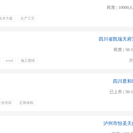
民营 | 1000
技术方案
生产工艺
补贴
绩效奖金
带薪病假
定期体检
四川省凯瑞天府
民营 | 50-
房
word
施工图纸
五险
弹性工作
四川君和
已上市 | 50-
专业培训
定期体检
泸州市恒圣天