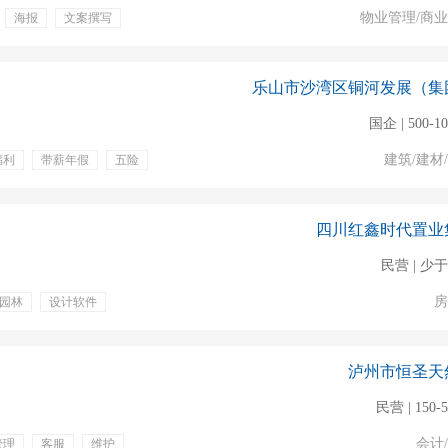
物业管理/商
海报
文案撰写
奖金
定期体检
乐山市沙湾区铜河发展（集
国企 | 500-1
建筑/建材
福利
带薪年假
五险
四川红鑫时代置业
民营 | 少于
房
园林
设计软件
假
五险
泸州市恒圣天
民营 | 150-
会计
管理
客服
维护