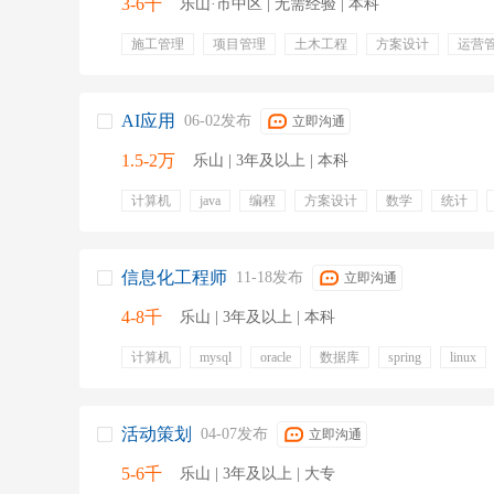
3-6千
乐山·市中区 | 无需经验 | 本科
施工管理
项目管理
土木工程
方案设计
运营
绘图
安全工程
运营维护
定期体检
节日福利
生日慰问
慰问金
职业发展
话补
六险
晋
AI应用
06-02发布
立即沟通
1.5-2万
乐山 | 3年及以上 | 本科
计算机
java
编程
方案设计
数学
统计
人工智能
nlp
五险一金
年终奖金
定期体检
员工旅游
通讯补贴
补充医疗保险
带薪年假
免费班车
带薪病假
专业培训
有餐补
信息化工程师
11-18发布
立即沟通
4-8千
乐山 | 3年及以上 | 本科
计算机
mysql
oracle
数据库
spring
linux
erp
培训
活动策划
04-07发布
立即沟通
5-6千
乐山 | 3年及以上 | 大专