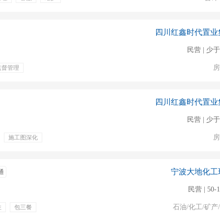
专业培训
提供住宿
升空间大
绩效年终奖
四川红鑫时代置业
民营 | 少于
房
监督管理
四川红鑫时代置业
民营 | 少于
房
施工图深化
宁波大地化工
通
民营 | 50-
石油/化工/矿产
住
包三餐