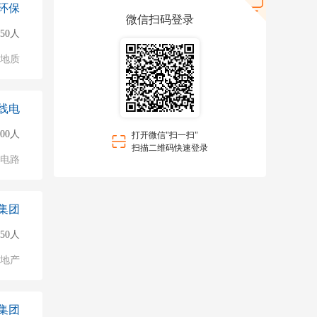
环保
微信扫码登录
150人
/地质
线电
000人
打开微信"扫一扫"
扫描二维码快速登录
成电路
集团
50人
地产
集团