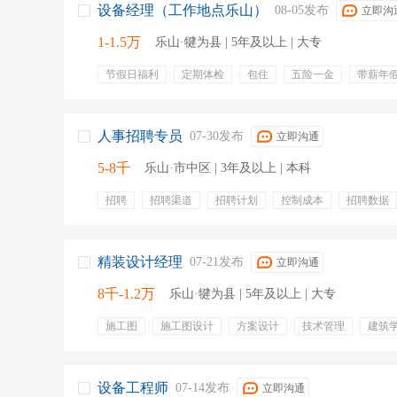
设备经理（工作地点乐山）
08-05发布
立即沟
1-1.5万
乐山·犍为县 | 5年及以上 | 大专
节假日福利
定期体检
包住
五险一金
带薪年
人事招聘专员
07-30发布
立即沟通
5-8千
乐山·市中区 | 3年及以上 | 本科
招聘
招聘渠道
招聘计划
控制成本
招聘数据
补充医疗保险
年终奖金
精装设计经理
07-21发布
立即沟通
8千-1.2万
乐山·犍为县 | 5年及以上 | 大专
施工图
施工图设计
方案设计
技术管理
建筑
设计管理
装饰施工
审核设计图纸
五险
周末
设备工程师
07-14发布
立即沟通