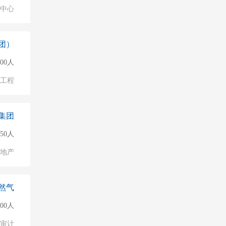
业中心
团）
000人
/工程
集团
50人
地产
然气
500人
/审计