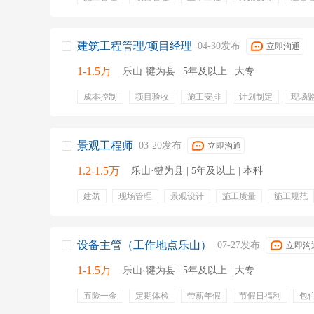
绘图
安全工程
运营维护
定期体检
节日福利
生日慰问
慰问金
职业发展
话补
六险
晋
建筑工程管理/项目经理
04-30发布
立即沟通
1-1.5万
乐山·犍为县 | 5年及以上 | 大专
成本控制
项目验收
施工安排
计划制定
现场
景观工程师
03-20发布
立即沟通
1.2-1.5万
乐山·犍为县 | 5年及以上 | 本科
建筑
现场管理
景观设计
施工质量
施工规范
景观工程
现场
职业资格证书
方案制定
设备主管（工作地点乐山）
07-27发布
立即沟
1-1.5万
乐山·犍为县 | 5年及以上 | 大专
五险一金
定期体检
带薪年假
节假日福利
包