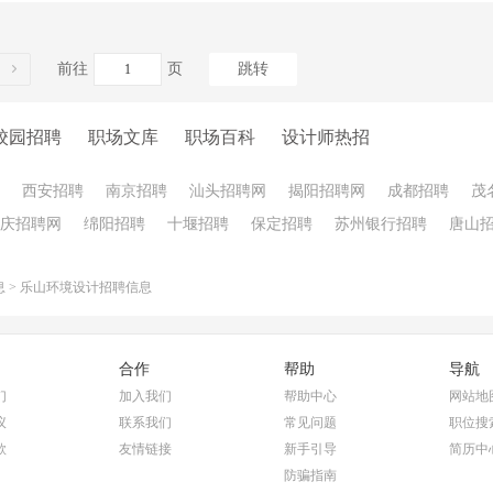
前往
页
跳转
校园招聘
职场文库
职场百科
设计师热招
西安招聘
南京招聘
汕头招聘网
揭阳招聘网
成都招聘
茂
庆招聘网
绵阳招聘
十堰招聘
保定招聘
苏州银行招聘
唐山
息
>
乐山环境设计招聘信息
合作
帮助
导航
们
加入我们
帮助中心
网站地
议
联系我们
常见问题
职位搜
款
友情链接
新手引导
简历中
防骗指南