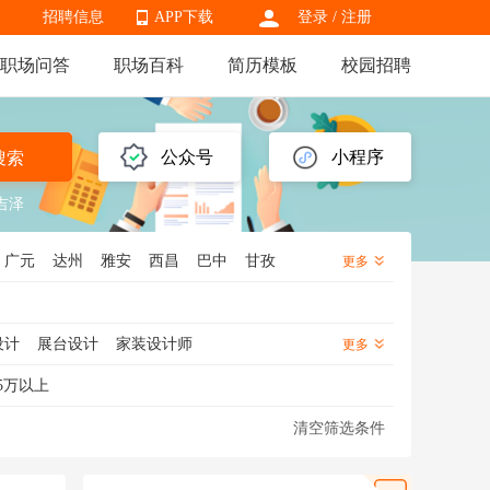
招聘信息
APP下载
登录
/
注册
职场问答
职场百科
简历模板
校园招聘
APP下载
公众号
小程序
搜索
吉泽
广元
达州
雅安
西昌
巴中
甘孜
更多
设计
展台设计
家装设计师
更多
会展设计
空间设计师
装饰设计师
5万以上
清空筛选条件