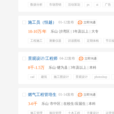
数据分析
市场营销
活动策划
ps
ai
广告
策划方案
餐饮补贴
通讯补贴
专业培训
绩效
弹性工作
年终奖金
带薪年假
五险
施工员（恒越）
01-12发布
立即沟通
10-10万/年
乐山·沙湾区 | 1年及以上 | 大专
工程施工
测量仪器
识读图纸
定期体检
节日
补充医疗保险
国有企业
公司午餐
景观设计/工程师
04-22发布
立即沟通
8千-1.5万
乐山·犍为县 | 3年及以上 | 本科
cad
建筑
施工图设计
景观设计
photoshop
sketchup
施工流程
植物配置
节日福利
带薪年
燃气工程管培生
01-14发布
立即沟通
3-6千
乐山·市中区 | 在校生/应届生 | 本科
施工管理
项目管理
土木工程
方案设计
运营