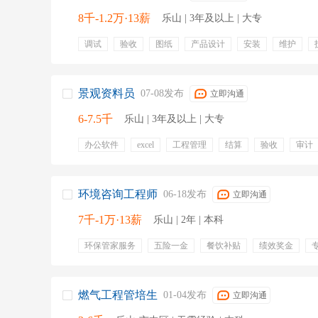
8千-1.2万·13薪
乐山 | 3年及以上 | 大专
调试
验收
图纸
产品设计
安装
维护
机械工程
设备采购
五险一金
通讯补贴
餐饮
年终奖金
专业培训
补充医疗保险
带薪年假
有餐补
出差补贴
景观资料员
07-08发布
立即沟通
6-7.5千
乐山 | 3年及以上 | 大专
办公软件
excel
工程管理
结算
验收
审计
盘点
归档
定期体检
节日福利
带薪年假
环境咨询工程师
06-18发布
立即沟通
7千-1万·13薪
乐山 | 2年 | 本科
环保管家服务
五险一金
餐饮补贴
绩效奖金
加班补贴
节日福利
燃气工程管培生
01-04发布
立即沟通