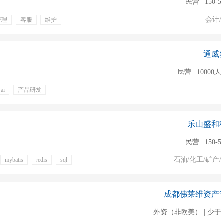
民营 | 150-
会计
管理
客服
维护
专业培训
提供住宿
升空间大
绩效年终奖
通威
民营 | 1000
ai
产品研发
绩效奖金
餐饮补贴
节日福利
周末双休
乐山盛和
民营 | 150-
石油/化工/矿产
mybatis
redis
sql
成都佛莱维资产
外资（非欧美） | 少于