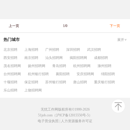
上一页
1/0
下一页
热门城市
展开
北京招聘
上海招聘
广州招聘
深圳招聘
武汉招聘
西安招聘
南京招聘
汕头招聘网
揭阳招聘网
成都招聘
茂名招聘网
扬州招聘网
青岛招聘
杭州招聘网
滁州招聘
台州招聘网
杭州银行招聘
襄阳招聘
安庆招聘网
绵阳招聘
十堰招聘
保定招聘
苏州银行招聘
唐山招聘
重庆银行招聘
乐山招聘
上饶招聘网
无忧工作网版权所有©1999-2026
51job.com（沪ICP备12015550号-5）
电子营业执照
|
人力资源服务许可证