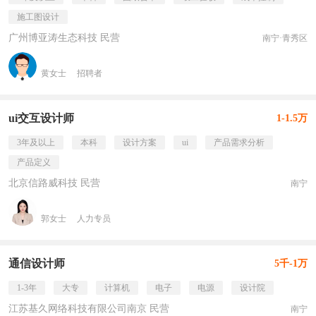
施工图设计
广州博亚涛生态科技 民营
南宁·青秀区
黄女士
招聘者
ui交互设计师
1-1.5万
3年及以上
本科
设计方案
ui
产品需求分析
产品定义
北京信路威科技 民营
南宁
郭女士
人力专员
通信设计师
5千-1万
1-3年
大专
计算机
电子
电源
设计院
江苏基久网络科技有限公司南京 民营
南宁