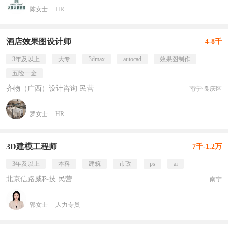
陈女士
HR
酒店效果图设计师
4-8千
3年及以上
大专
3dmax
autocad
效果图制作
五险一金
齐物（广西）设计咨询 民营
南宁·良庆区
罗女士
HR
3D建模工程师
7千-1.2万
3年及以上
本科
建筑
市政
ps
ai
北京信路威科技 民营
南宁
郭女士
人力专员