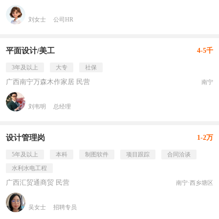
刘女士
公司HR
平面设计/美工
4-5千
3年及以上
大专
社保
广西南宁万森木作家居 民营
南宁
刘韦明
总经理
设计管理岗
1-2万
5年及以上
本科
制图软件
项目跟踪
合同洽谈
水利水电工程
广西汇贸通商贸 民营
南宁·西乡塘区
吴女士
招聘专员