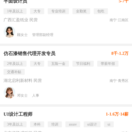
平面设计员
5-7千
1年及以上
大专
专业培训
全勤奖
包吃
广西汇盈纸业 民营
南宁·江南区
顾女士
管理部副经理
仿石漆销售代理开发专员
8千-1.2万
2年及以上
大专
五险一金
节日福利
带薪年假
交通补贴
湖北启利新材料 民营
南宁·青秀区
邓女士
人事
UI设计工程师
1-1.6万·14薪
3年及以上
本科
培训
axure
ui设计
ui