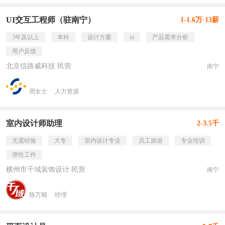
UI交互工程师（驻南宁）
1-1.6万·13薪
3年及以上
本科
设计方案
ui
产品需求分析
用户反馈
北京信路威科技 民营
南宁
周女士
人力资源
室内设计师助理
2-3.5千
无需经验
大专
室内设计专业
员工旅游
专业培训
弹性工作
横州市千域装饰设计 民营
南宁
陈万顺
经理