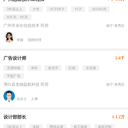
5年及以上
大专
OCP/DCP
VCP
AVAMAR
H3CIE、HCIE
广州市卓欣信息技术 民营
南宁·青秀区
李丽
招聘经理
广告设计师
5-6千
无需经验
本科
发光字
灯箱
文化墙
平面广告
博白县龙驰益航科技 民营
南宁·青秀区
吴女士
人事
设计部部长
1-1.2万
5年及以上
本科
图纸会审
竣工验收
成本控制