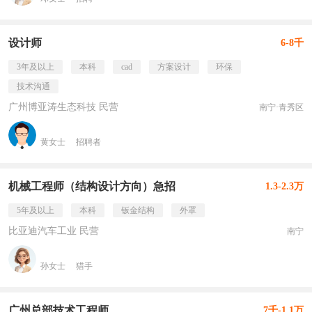
设计师
6-8千
3年及以上
本科
cad
方案设计
环保
技术沟通
广州博亚涛生态科技 民营
南宁·青秀区
黄女士
招聘者
机械工程师（结构设计方向）急招
1.3-2.3万
5年及以上
本科
钣金结构
外罩
比亚迪汽车工业 民营
南宁
孙女士
猎手
广州总部技术工程师
7千-1.1万