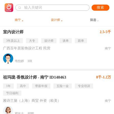
搜索
南宁
设计师
筛选
室内设计师
2.5-5千
3年及以上
大专
设计师
谈单
跟单
广西百年居装饰设计工程 民营
南宁
韦怡婷
HR
祖玛珑-香氛设计师 - 南宁 ID140463
8千-1.2万
1年
高中
带薪年假
五险一金
专业培训
节日福利
雅诗兰黛（上海）商贸 外资（欧美）
南宁
邓女士
招聘