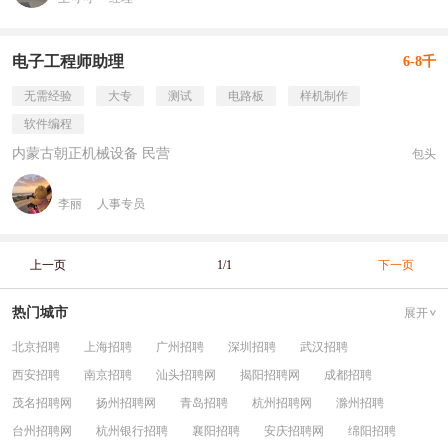
电子工程师助理
6-8千
无需经验
大专
测试
电路板
样机制作
软件编程
内蒙古朝正机械设备 民营
包头
李丽
人事专员
上一页
1/1
下一页
热门城市
展开
北京招聘
上海招聘
广州招聘
深圳招聘
武汉招聘
西安招聘
南京招聘
汕头招聘网
揭阳招聘网
成都招聘
茂名招聘网
扬州招聘网
青岛招聘
杭州招聘网
滁州招聘
台州招聘网
杭州银行招聘
襄阳招聘
安庆招聘网
绵阳招聘