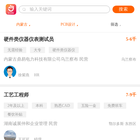
搜索
内蒙古
PCB设计
筛选
硬件类仪器仪表测试员
5-6千
无需经验
大专
硬件类仪器仪
内蒙古鼎易电力科技有限公司乌兰察布 民营
乌兰察布
徐紫燕
HR
工艺工程师
7-9千
2年及以上
本科
熟悉CAD
五险一金
免费班车
餐饮补贴
湖南诚展仲和企业管理 民营
鄂尔多斯·东胜区
王可可
经理