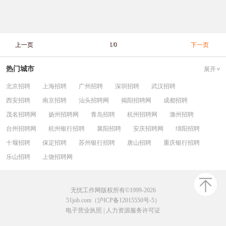
上一页
1/0
下一页
热门城市
展开
北京招聘
上海招聘
广州招聘
深圳招聘
武汉招聘
西安招聘
南京招聘
汕头招聘网
揭阳招聘网
成都招聘
茂名招聘网
扬州招聘网
青岛招聘
杭州招聘网
滁州招聘
台州招聘网
杭州银行招聘
襄阳招聘
安庆招聘网
绵阳招聘
十堰招聘
保定招聘
苏州银行招聘
唐山招聘
重庆银行招聘
乐山招聘
上饶招聘网
无忧工作网版权所有©1999-2026
51job.com（沪ICP备12015550号-5）
电子营业执照
|
人力资源服务许可证