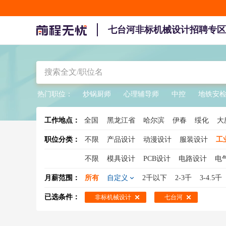
七台河非标机械设计招聘专区
热门职位：
炒锅厨师
心理辅导师
中控
地铁安
工作地点：
全国
黑龙江省
哈尔滨
伊春
绥化
大
职位分类：
不限
产品设计
动漫设计
服装设计
工
不限
模具设计
PCB设计
电路设计
电
压力容器设计
自动化设计
电子电路设计
月薪范围：
所有
自定义
2千以下
2-3千
3-4.5千
已选条件：
非标机械设计
七台河