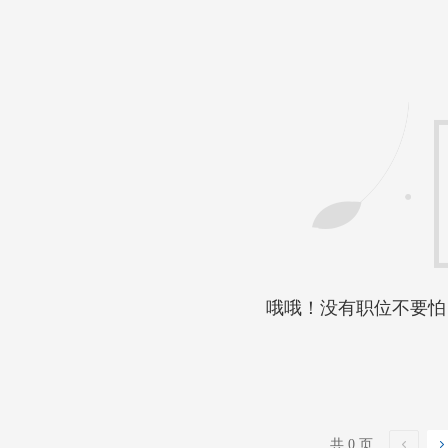
哦哦！没有职位不要怕
共 0 页