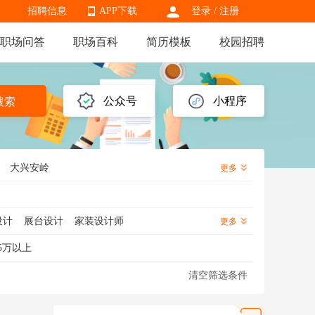
招聘信息
APP下载
登录
/
注册
职场问答
职场百科
简历模板
校园招聘
APP下载
公众号
小程序
搜索
大兴安岭
更多
设计
展台设计
家装设计师
更多
会展设计
空间设计师
装饰设计师
5万以上
清空筛选条件