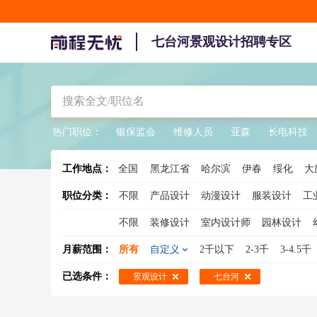
七台河景观设计招聘专区
热门职位：
银保监会
维修人员
亚森
长电科技
工作地点：
全国
黑龙江省
哈尔滨
伊春
绥化
大
职位分类：
不限
产品设计
动漫设计
服装设计
工
不限
装修设计
室内设计师
园林设计
展示设计
软装设计师
室内装潢设计
展
月薪范围：
所有
自定义
2千以下
2-3千
3-4.5千
陈列设计
照明设计师
已选条件：
景观设计
七台河