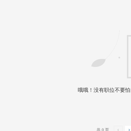
哦哦！没有职位不要怕
共 0 页