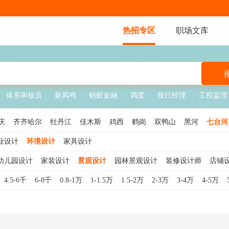
热招专区
职场文库
体系审核员
新凤鸣
蚂蚁金融
调度
投行经理
工程监理
庆
齐齐哈尔
牡丹江
佳木斯
鸡西
鹤岗
双鸭山
黑河
七台河
业设计
环境设计
家具设计
幼儿园设计
家装设计
景观设计
园林景观设计
装修设计师
店铺
览设计
舞美设计
景观设计师
CAD设计
景观规划设计
橱窗设计
4.5-6千
6-8千
0.8-1万
1-1.5万
1.5-2万
2-3万
3-4万
4-5万