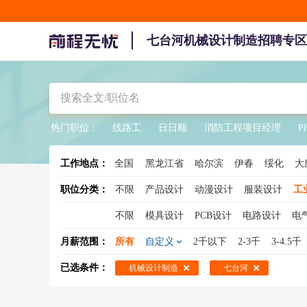
七台河机械设计制造招聘专区
热门职位：
线路工
日日顺
消防工程项目经理
P
工作地点：
全国
黑龙江省
哈尔滨
伊春
绥化
大
职位分类：
不限
产品设计
动漫设计
服装设计
工
不限
模具设计
PCB设计
电路设计
电
压力容器设计
自动化设计
电子电路设计
月薪范围：
所有
自定义
2千以下
2-3千
3-4.5千
已选条件：
机械设计制造
七台河