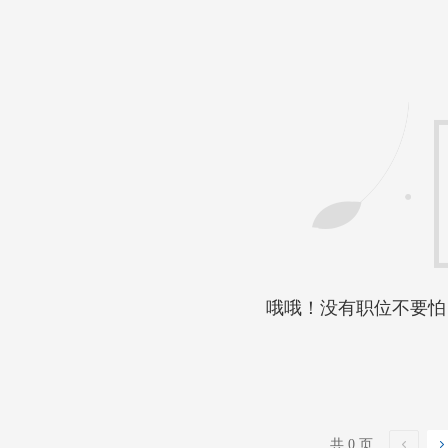
哦哦！没有职位不要怕
共 0 页