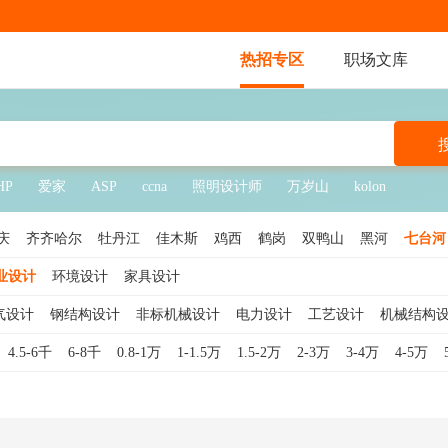
热招专区
职场文库
HP
爱家
ASP
ccna
照明设计师
万岁山
kolon
庆
齐齐哈尔
牡丹江
佳木斯
鸡西
鹤岗
双鸭山
黑河
七台河
业设计
环境设计
家具设计
气设计
钢结构设计
非标机械设计
电力设计
工艺设计
机械结构
4.5-6千
6-8千
0.8-1万
1-1.5万
1.5-2万
2-3万
3-4万
4-5万