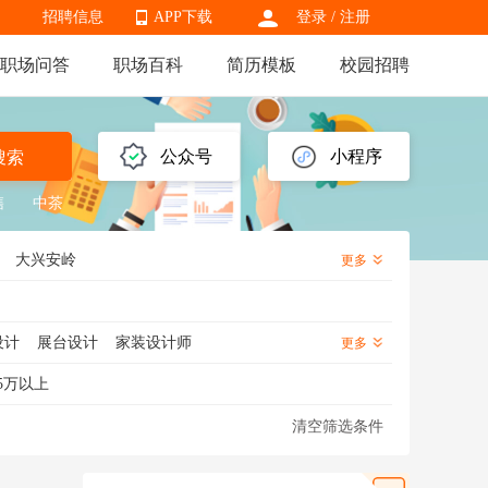
招聘信息
APP下载
登录
/
注册
职场问答
职场百科
简历模板
校园招聘
APP下载
公众号
小程序
搜索
售
中茶
大兴安岭
更多
设计
展台设计
家装设计师
更多
会展设计
空间设计师
装饰设计师
5万以上
清空筛选条件