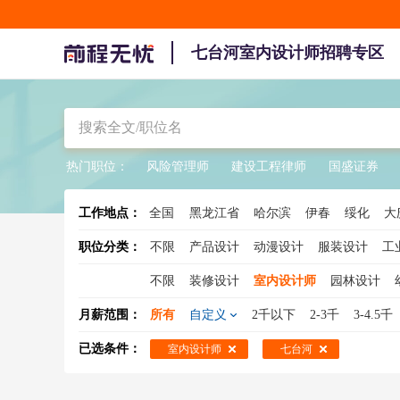
七台河室内设计师招聘专区
热门职位：
风险管理师
建设工程律师
国盛证券
工作地点：
全国
黑龙江省
哈尔滨
伊春
绥化
大
职位分类：
不限
产品设计
动漫设计
服装设计
工
不限
装修设计
室内设计师
园林设计
展示设计
软装设计师
室内装潢设计
展
月薪范围：
所有
自定义
2千以下
2-3千
3-4.5千
陈列设计
照明设计师
已选条件：
室内设计师
七台河