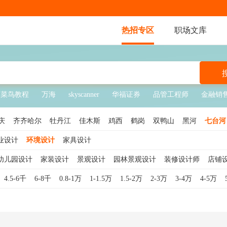
热招专区
职场文库
菜鸟教程
万海
skyscanner
华福证券
品管工程师
金融销
庆
齐齐哈尔
牡丹江
佳木斯
鸡西
鹤岗
双鸭山
黑河
七台河
业设计
环境设计
家具设计
幼儿园设计
家装设计
景观设计
园林景观设计
装修设计师
店铺
览设计
舞美设计
景观设计师
CAD设计
景观规划设计
橱窗设计
4.5-6千
6-8千
0.8-1万
1-1.5万
1.5-2万
2-3万
3-4万
4-5万