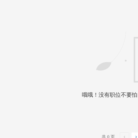
哦哦！没有职位不要怕
共 0 页