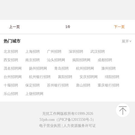
上一页
1/0
下一页
热门城市
展开
北京招聘
上海招聘
广州招聘
深圳招聘
武汉招聘
西安招聘
南京招聘
汕头招聘网
揭阳招聘网
成都招聘
茂名招聘网
扬州招聘网
青岛招聘
杭州招聘网
滁州招聘
台州招聘网
杭州银行招聘
襄阳招聘
安庆招聘网
绵阳招聘
十堰招聘
保定招聘
苏州银行招聘
唐山招聘
重庆银行招聘
乐山招聘
上饶招聘网
无忧工作网版权所有©1999-2026
51job.com（沪ICP备12015550号-5）
电子营业执照
|
人力资源服务许可证