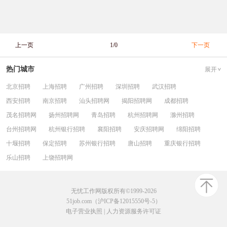
上一页
1/0
下一页
热门城市
展开
北京招聘
上海招聘
广州招聘
深圳招聘
武汉招聘
西安招聘
南京招聘
汕头招聘网
揭阳招聘网
成都招聘
茂名招聘网
扬州招聘网
青岛招聘
杭州招聘网
滁州招聘
台州招聘网
杭州银行招聘
襄阳招聘
安庆招聘网
绵阳招聘
十堰招聘
保定招聘
苏州银行招聘
唐山招聘
重庆银行招聘
乐山招聘
上饶招聘网
无忧工作网版权所有©1999-2026
51job.com（沪ICP备12015550号-5）
电子营业执照
|
人力资源服务许可证