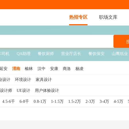
热招专区
职场文库
车司机
QA助理
餐饮厨师
营业厅店长
餐饮保安
山鹰纸业
延安
渭南
榆林
汉中
安康
商洛
杨凌
业设计
环境设计
家具设计
设计师
UE设计
用户体验设计
4.5-6千
6-8千
0.8-1万
1-1.5万
1.5-2万
2-3万
3-4万
4-5万