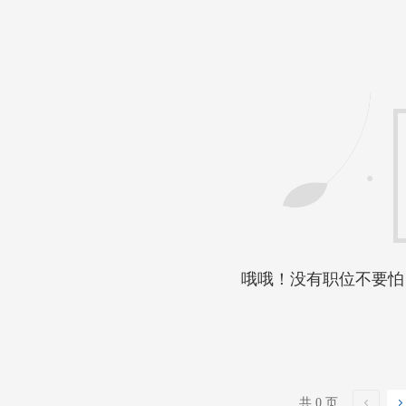
哦哦！没有职位不要怕
共 0 页