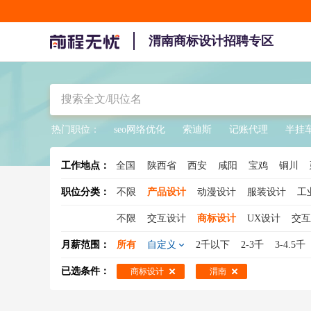
渭南商标设计招聘专区
热门职位：
seo网络优化
索迪斯
记账代理
半挂
工作地点：
全国
陕西省
西安
咸阳
宝鸡
铜川
职位分类：
不限
产品设计
动漫设计
服装设计
工
不限
交互设计
商标设计
UX设计
交互
月薪范围：
所有
自定义
2千以下
2-3千
3-4.5千
已选条件：
商标设计
渭南