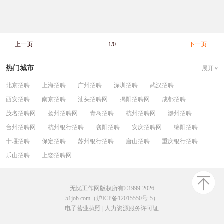
上一页
1/0
下一页
热门城市
展开
北京招聘
上海招聘
广州招聘
深圳招聘
武汉招聘
西安招聘
南京招聘
汕头招聘网
揭阳招聘网
成都招聘
茂名招聘网
扬州招聘网
青岛招聘
杭州招聘网
滁州招聘
台州招聘网
杭州银行招聘
襄阳招聘
安庆招聘网
绵阳招聘
十堰招聘
保定招聘
苏州银行招聘
唐山招聘
重庆银行招聘
乐山招聘
上饶招聘网
无忧工作网版权所有©1999-2026
51job.com（沪ICP备12015550号-5）
电子营业执照
|
人力资源服务许可证