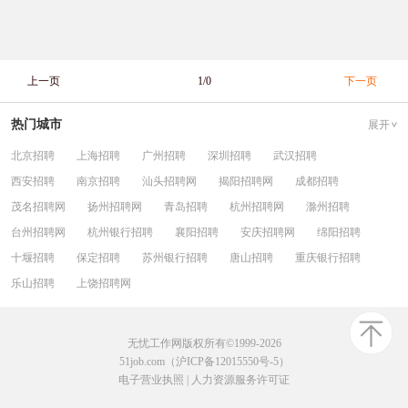
上一页
1/0
下一页
热门城市
展开
北京招聘
上海招聘
广州招聘
深圳招聘
武汉招聘
西安招聘
南京招聘
汕头招聘网
揭阳招聘网
成都招聘
茂名招聘网
扬州招聘网
青岛招聘
杭州招聘网
滁州招聘
台州招聘网
杭州银行招聘
襄阳招聘
安庆招聘网
绵阳招聘
十堰招聘
保定招聘
苏州银行招聘
唐山招聘
重庆银行招聘
乐山招聘
上饶招聘网
无忧工作网版权所有©1999-2026
51job.com（沪ICP备12015550号-5）
电子营业执照
|
人力资源服务许可证