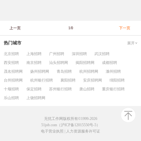
上一页
1/0
下一页
热门城市
展开
北京招聘
上海招聘
广州招聘
深圳招聘
武汉招聘
西安招聘
南京招聘
汕头招聘网
揭阳招聘网
成都招聘
茂名招聘网
扬州招聘网
青岛招聘
杭州招聘网
滁州招聘
台州招聘网
杭州银行招聘
襄阳招聘
安庆招聘网
绵阳招聘
十堰招聘
保定招聘
苏州银行招聘
唐山招聘
重庆银行招聘
乐山招聘
上饶招聘网
无忧工作网版权所有©1999-2026
51job.com（沪ICP备12015550号-5）
电子营业执照
|
人力资源服务许可证