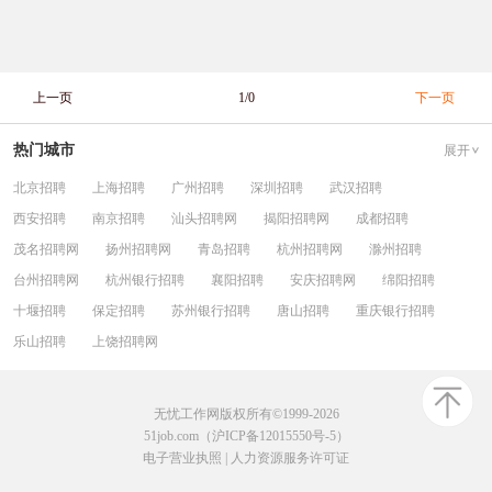
上一页
1/0
下一页
热门城市
展开
北京招聘
上海招聘
广州招聘
深圳招聘
武汉招聘
西安招聘
南京招聘
汕头招聘网
揭阳招聘网
成都招聘
茂名招聘网
扬州招聘网
青岛招聘
杭州招聘网
滁州招聘
台州招聘网
杭州银行招聘
襄阳招聘
安庆招聘网
绵阳招聘
十堰招聘
保定招聘
苏州银行招聘
唐山招聘
重庆银行招聘
乐山招聘
上饶招聘网
无忧工作网版权所有©1999-2026
51job.com（沪ICP备12015550号-5）
电子营业执照
|
人力资源服务许可证