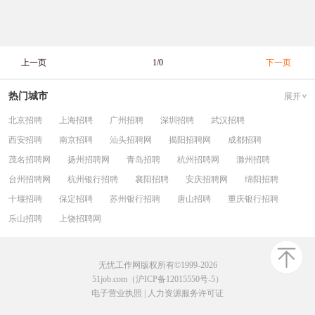
上一页
1/0
下一页
热门城市
展开
北京招聘
上海招聘
广州招聘
深圳招聘
武汉招聘
西安招聘
南京招聘
汕头招聘网
揭阳招聘网
成都招聘
茂名招聘网
扬州招聘网
青岛招聘
杭州招聘网
滁州招聘
台州招聘网
杭州银行招聘
襄阳招聘
安庆招聘网
绵阳招聘
十堰招聘
保定招聘
苏州银行招聘
唐山招聘
重庆银行招聘
乐山招聘
上饶招聘网
无忧工作网版权所有©1999-2026
51job.com（沪ICP备12015550号-5）
电子营业执照
|
人力资源服务许可证