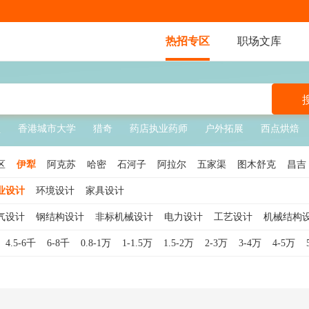
热招专区
职场文库
锁
香港城市大学
猎奇
药店执业药师
户外拓展
西点烘焙
区
伊犁
阿克苏
哈密
石河子
阿拉尔
五家渠
图木舒克
昌吉
塔拉
昆玉
北屯
铁门关
可克达拉
胡杨河
双河
新星
业设计
环境设计
家具设计
气设计
钢结构设计
非标机械设计
电力设计
工艺设计
机械结构
4.5-6千
6-8千
0.8-1万
1-1.5万
1.5-2万
2-3万
3-4万
4-5万