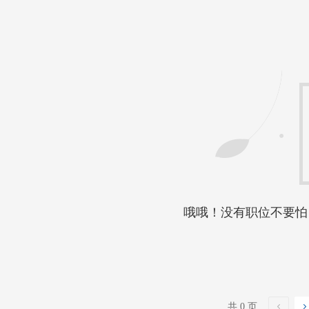
哦哦！没有职位不要怕
共 0 页