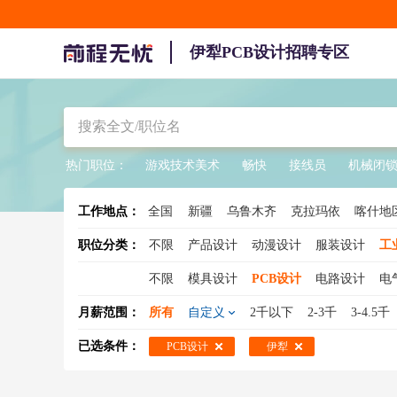
伊犁PCB设计招聘专区
热门职位：
游戏技术美术
畅快
接线员
机械闭
工作地点：
全国
新疆
乌鲁木齐
克拉玛依
喀什地
克孜勒苏柯尔克孜
巴音郭楞
博尔
职位分类：
不限
产品设计
动漫设计
服装设计
工
不限
模具设计
PCB设计
电路设计
电
压力容器设计
自动化设计
电子电路设计
月薪范围：
所有
自定义
2千以下
2-3千
3-4.5千
已选条件：
PCB设计
伊犁