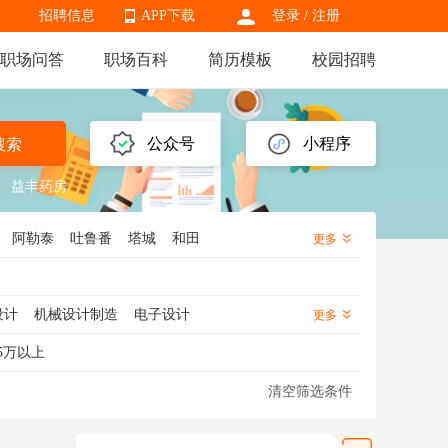
招聘信息
APP下载
登录
/
注册
职场问答
职场百科
简历模板
校园招聘
APP下载
公众号
小程序
搜索
益丰药房
阿勒泰
吐鲁番
塔城
和田
更多
设计
机械设计制造
电子设计
更多
5万以上
清空筛选条件