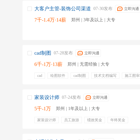
客服专员
电话客服
销售专员
大客户主管-装饰公司渠道
07-30发布
立即沟通
7千-1.4万·14薪
郑州 | 3年及以上 | 大专
cad制图
07-28发布
立即沟通
6千-1万·13薪
郑州 | 无需经验 | 大专
cad
绘图软件
cad制图
技术文档编写
施工图审
技术配合
autocad
工程
五险一金
年终奖金
定期体检
节日福利
带薪年假
五险
通讯补贴
补充医疗保险
补充公积金
带薪病假
项目奖金
家装设计师
07-24发布
立即沟通
5千-1万
郑州 | 1年及以上 | 大专
家装设计师
员工旅游
绩效奖金
年终奖金