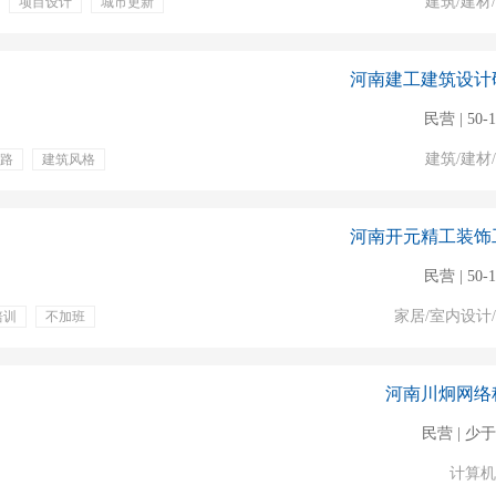
建筑/建材
项目设计
城市更新
保险
专业培训
河南建工建筑设计
民营 | 50-
建筑/建材
路
建筑风格
河南开元精工装饰
民营 | 50-
家居/室内设计
培训
不加班
五险一金
双休
河南川炯网络
民营 | 少于
计算机