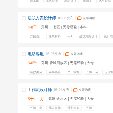
施工图
团队管理
建筑设计
建筑学
成本管控
风险管控
方案
方案构思
五险一金
补充医疗
绩效奖金
弹性工作
定期体检
建筑方案设计师
08-03发布
立即沟通
4-8千
郑州·二七区 | 无需经验 | 本科
方案设计
建筑材料
revit
建筑方案设计
设计思
建筑方案
autocad
绩效奖金
年终奖金
五险
电话客服
08-06发布
立即沟通
3-6千
郑州·管城回族区 | 无需经验 | 大专
绩效奖金
年终奖金
员工旅游
五险一金
专业
氛围轻松
客服
专员
客服专员
客服助理
不加班
长期稳定
轻松
客服代表
工作流设计师
08-04发布
立即沟通
6千-1.1万
郑州·金水区 | 无需经验 | 大专
五险一金
周末双休
带薪年假
五险