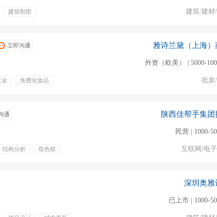
建筑/建材
建筑制图
效奖金
年终奖金
雅诗兰黛（上海）
立即沟通
外资（欧美） | 5000-10
批发
奖金
免费化妆品
陕西佳帮手集团
沟通
民营 | 1000-5
互联网/电
结构分析
双色模
包住
包吃
全勤奖
深圳奥雅
已上市 | 1000-5