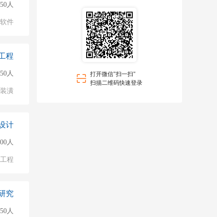
50人
软件
工程
150人
打开微信"扫一扫"
扫描二维码快速登录
/装潢
设计
000人
/工程
研究
150人