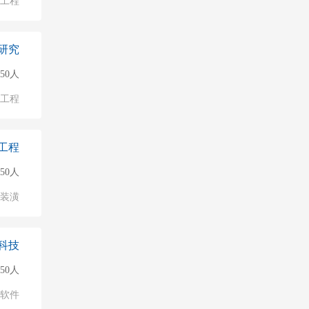
/工程
研究
150人
/工程
工程
150人
/装潢
科技
50人
软件