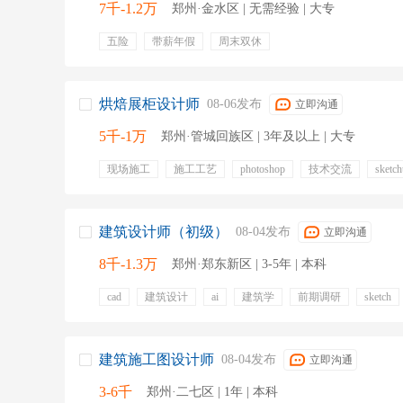
7千-1.2万
郑州·金水区 | 无需经验 | 大专
五险
带薪年假
周末双休
烘焙展柜设计师
08-06发布
立即沟通
5千-1万
郑州·管城回族区 | 3年及以上 | 大专
现场施工
施工工艺
photoshop
技术交流
sketc
设计规范
设计优化
环艺
装修材料
绩效奖金
员工旅游
节日福利
弹性工作
周末双休
五险
建筑设计师（初级）
08-04发布
立即沟通
8千-1.3万
郑州·郑东新区 | 3-5年 | 本科
cad
建筑设计
ai
建筑学
前期调研
sketch
id
方案汇报
五险一金
补充医疗保险
专业培训
弹性工作
定期体检
建筑施工图设计师
08-04发布
立即沟通
3-6千
郑州·二七区 | 1年 | 本科