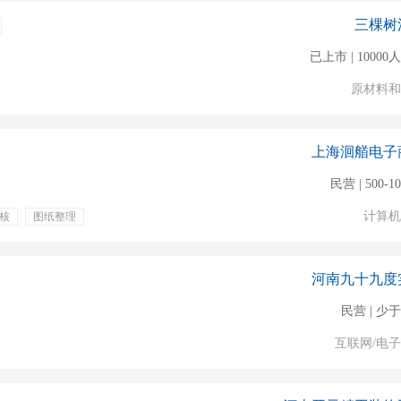
三棵树
已上市 | 1000
原材料和
上海洄艏电子
民营 | 500-1
计算机
核
图纸整理
专业培训
员工旅游
交通补贴
弹性工作
河南九十九度
民营 | 少于
互联网/电