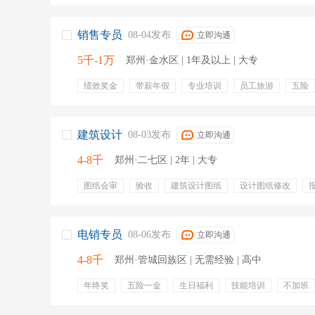
销售专员
08-04发布
立即沟通
5千-1万
郑州·金水区 | 1年及以上 | 大专
绩效奖金
带薪年假
专业培训
员工旅游
五险
培训
晋升
高提成
高薪
上不封顶
节假日
建筑设计
08-03发布
立即沟通
4-8千
郑州·二七区 | 2年 | 大专
图纸会审
验收
建筑设计图纸
设计图纸修改
内部审核
设计交底
绩效奖金
五险
电销专员
08-06发布
立即沟通
4-8千
郑州·管城回族区 | 无需经验 | 高中
年终奖
五险一金
生日福利
技能培训
不加班
无需外出
法定节假
集体旅游
公司聚餐
员工
野外拓展
电话销售、
销售代表
电话营销
售