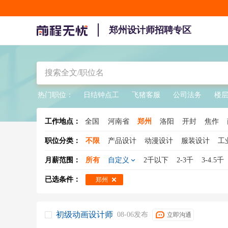
郑州设计师招聘专区
热门职位：
日结钟点工
飞猪客服
公司法务
楼
工作地点：
全国
河南省
郑州
洛阳
开封
焦作
职位分类：
不限
产品设计
动漫设计
服装设计
工
月薪范围：
所有
自定义
2千以下
2-3千
3-4.5千
已选条件：
郑州
初级动画设计师
08-06发布
立即沟通