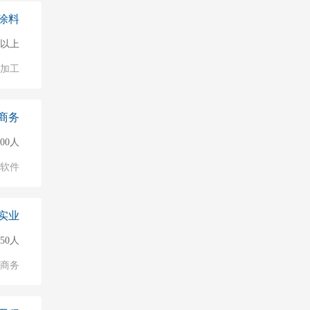
涂料
0人以上
加工
商务
000人
软件
实业
50人
子商务