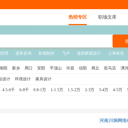
热招专区
职场文库
层经理
债务咨询
影视制作
飞卢
道路桥梁设计
上海有色
南阳
新乡
周口
安阳
平顶山
许昌
信阳
商丘
驻马店
漯
业设计
环境设计
家具设计
4.5-6千
6-8千
0.8-1万
1-1.5万
1.5-2万
2-3万
3-4万
4-5万
河南川炯网络