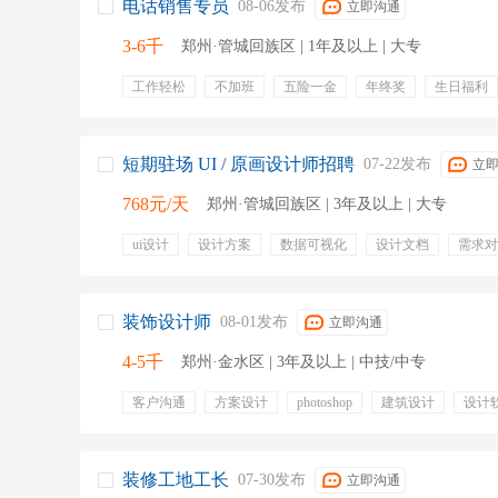
电话销售专员
08-06发布
立即沟通
3-6千
郑州·管城回族区 | 1年及以上 | 大专
工作轻松
不加班
五险一金
年终奖
生日福利
集体旅游
无需外出
法定节假
节假日
公司聚
电话客服
客服专员
社保
五险
销售代表
电话销售专员
一对一培训
短期驻场 UI / 原画设计师招聘
07-22发布
立
768元/天
郑州·管城回族区 | 3年及以上 | 大专
ui设计
设计方案
数据可视化
设计文档
需求对
场景搭建
原画设计
Illustrator
AE
包住宿
装饰设计师
08-01发布
立即沟通
4-5千
郑州·金水区 | 3年及以上 | 中技/中专
客户沟通
方案设计
photoshop
建筑设计
设计
装修工地工长
07-30发布
立即沟通