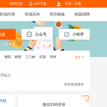
招聘信息
APP下载
登录
/
注册
职场问答
职场百科
简历模板
校园招聘
APP下载
公众号
小程序
搜索
ae工程师
河
濮阳
鹤壁
三门峡
济源
邓州
更多
5万以上
清空筛选条件
科技
微信扫码登录