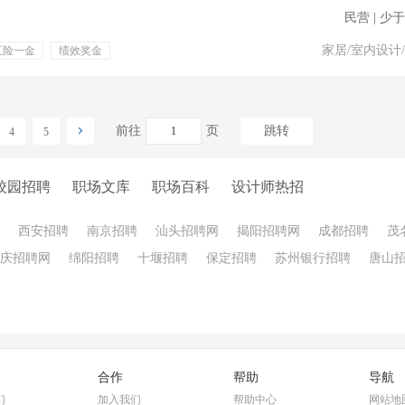
民营 | 少于
家居/室内设计
五险一金
绩效奖金
前往
页
跳转
4
5
校园招聘
职场文库
职场百科
设计师热招
西安招聘
南京招聘
汕头招聘网
揭阳招聘网
成都招聘
茂
庆招聘网
绵阳招聘
十堰招聘
保定招聘
苏州银行招聘
唐山
合作
帮助
导航
们
加入我们
帮助中心
网站地