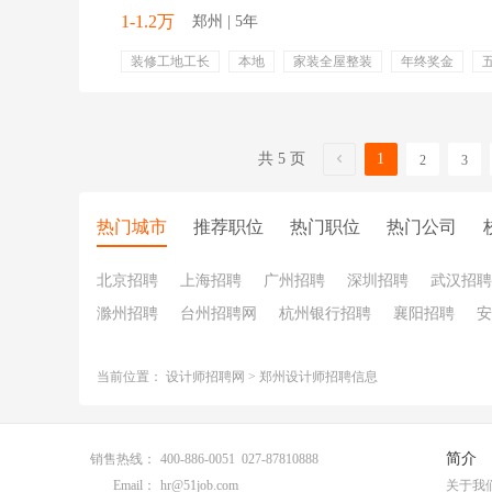
1-1.2万
郑州 | 5年
装修工地工长
本地
家装全屋整装
年终奖金
节日福利
员工旅游
专业培训
共 5 页
1
2
3
热门城市
推荐职位
热门职位
热门公司
北京招聘
上海招聘
广州招聘
深圳招聘
武汉招聘
滁州招聘
台州招聘网
杭州银行招聘
襄阳招聘
安
当前位置：
设计师招聘网
>
郑州设计师招聘信息
简介
销售热线：
400-886-0051 027-87810888
Email：
hr@51job.com
关于我