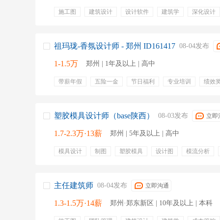
施工图
建筑设计
设计软件
建筑学
深化设计
施工图审核
施工图交底
autocad
技术支持
绩
祖玛珑-香氛设计师 - 郑州 ID161417
08-04发布
1-1.5万
郑州 | 1年及以上 | 高中
带薪年假
五险一金
节日福利
专业培训
绩效
零售
塑胶模具设计师（base陕西）
08-03发布
立即
1.7-2.3万·13薪
郑州 | 5年及以上 | 高中
模具设计
制图
塑胶模具
设计图
模流分析
两板模
三板模
五险
免费工作餐
节日礼品
老人赡养津贴
主任建筑师
08-04发布
立即沟通
1.3-1.5万·14薪
郑州·郑东新区 | 10年及以上 | 本科