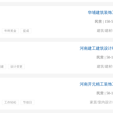
华埔建筑装饰
民营 | 150-
建筑/建材
年终奖金
提成
河南建工建筑设计
民营 | 50-
建筑/建材
报建
设计变更
河南开元精工装饰
民营 | 50-
家居/室内设计
工作轻松
节假日
生日
专业技能培训
前咨询
电销专员