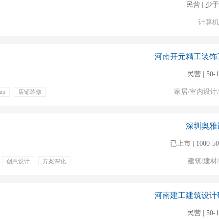
民营 | 少于
计算机
河南开元精工装饰
民营 | 50-
家居/室内设计
hup
店铺装修
年终奖金
专业培训
全勤奖
深圳奥雅
已上市 | 1000-5
建筑/建材
创意设计
方案深化
绩效奖金
河南建工建筑设计
民营 | 50-