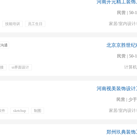
河南开元精工装饰
民营 | 50-
家居/室内设计
技能培训
员工生日
餐
售前客服
销售专员
客服
北京京胜世纪
即沟通
民营 | 50-
计算机
接
ui界面设计
住宿
补贴
河南视美装饰设计
民营 | 少于
家居/室内设计
软件
sketchup
制图
郑州玖典装饰